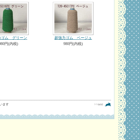
力ゴム グリーン
超強力ゴム ベージュ
980円(内税)
980円(内税)
しています
>>next