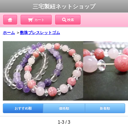
三宅製紐ネットショップ
カート
検索
ホーム
＞
数珠ブレスレットゴム
おすすめ順
価格順
新着順
1-3 / 3